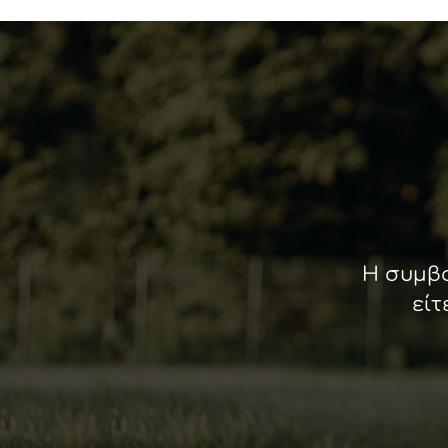
Η συμβο
είτ