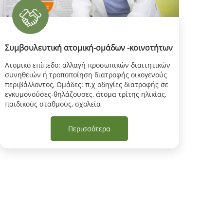
Συμβουλευτική ατομική-ομάδων -κοινοτήτων
Δια
Aτομικό επίπεδο: αλλαγή προσωπικών διαιτητικών
Εξατ
συνηθειών ή τροποποίηση διατροφής οικογενούς
διατ
περιβάλλοντος, Oμάδες: π.χ οδηγίες διατροφής σε
νοσο
εγκυμονούσες-θηλάζουσες, άτομα τρίτης ηλικίας,
προφ
παιδικούς σταθμούς, σχολεία
οδηγ
καθη
Περισσότερα