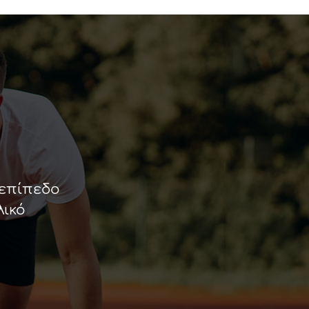
 επίπεδο
λικό