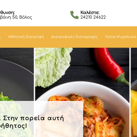
ύθυνση:
Καλέστε:
βάνη 50, Βόλος
24210 24622
ς
Αθλητική διατροφή
Διατροφικές διαταραχές
Υγεία-Ψυχολογία
όγος Νότα Μπλούχου.
!